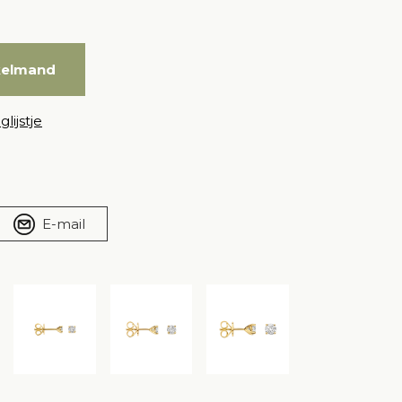
kelmand
lijstje
E-mail