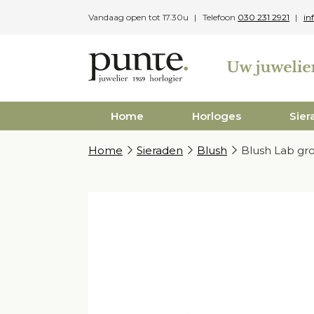
Skip
Vandaag open tot 17.30u
Telefoon
030 231 2921
in
to
content
Home
Horloges
Sier
Home
Sieraden
Blush
Blush Lab gr