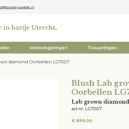
fo@punte-juwelier.nl
aden
Verlovingsringen
Trouwringen
own diamond Oorbellen LG7007
Blush Lab gr
Oorbellen LG
Lab grown diamon
art.nr. LG7007
€
899,00