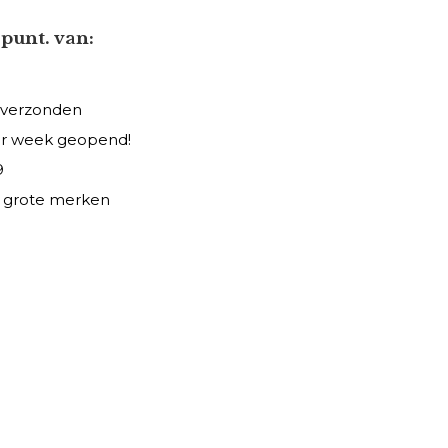
punt. van:
 verzonden
er week geopend!
9
le grote merken