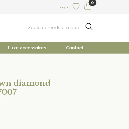
0
items in cart
Login
Favoriete
Zoeken
Luxe accessoires
Contact
own diamond
7007
d