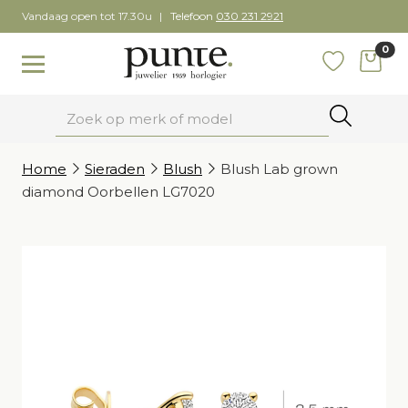
Skip
Vandaag open tot 17.30u
Telefoon
030 231 2921
to
0
content
items
Toggle navigation
Favoriete
Zoeken
Home
Sieraden
Blush
Blush Lab grown
diamond Oorbellen LG7020